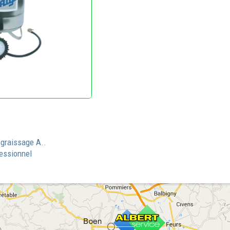
 graissage A..
essionnel