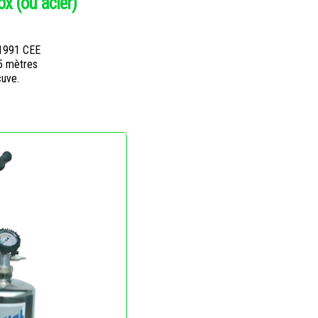
ox (ou acier)
1991 CEE
 5 mètres
cuve.