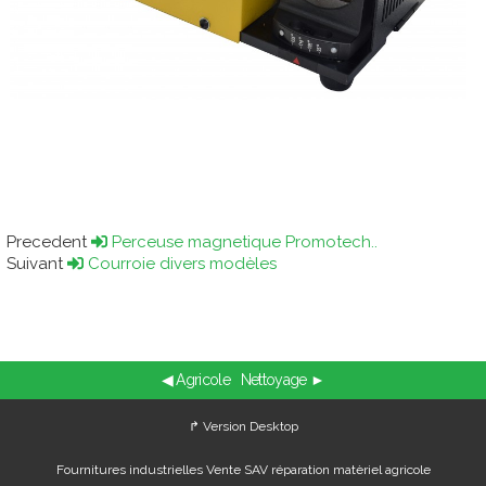
Precedent
Perceuse magnetique Promotech..
Suivant
Courroie divers modèles
◀ Agricole
Nettoyage ►
↱ Version Desktop
Fournitures industrielles Vente SAV réparation matèriel agricole