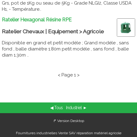
Grs, pot de 1Kg ou seau de 5Kg - Grade NLGI2, Classe USDA
H1, - Température..
Ratelier Hexagonal Résine RPE
Ratelier Chevaux | Equipement > Agricole
Disponible en grand et petit modèle ; Grand modèle , sans
fond , balle diamètre 1.80m petit modèle , sans fond , balle
diam 1.30m ..
< Page 1 >
◀ Tous
Industriel ►
↱ Version Desktop
Fournitures industrielles Vente SAV réparation matèriel agricole