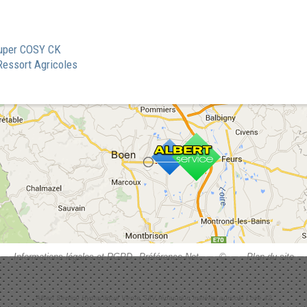
uper COSY CK
Ressort Agricoles
Informations légales et RGPD
Préférence-Net
©
Plan du site
Albert Service Hydraulique Vente SAV réparation matèriel agricole Loire 42