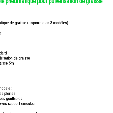
e pneumatique pour pulvérisation de graisse
atique de graisse (disponible en 3 modèles) :
g
dard
érisation de graisse
graisse 5m
modèle :
es pleines
oues gonflables
 avec support enrouleur