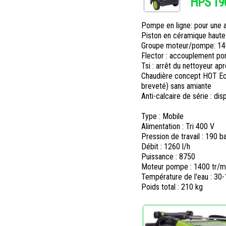
HPS 190
Pompe en ligne: pour une ap
Piston en céramique haute d
Groupe moteur/pompe: 1400
Flector : accouplement pomp
Tsi : arrêt du nettoyeur a
Chaudière concept HOT Ec
breveté) sans amiante
Anti-calcaire de série : dis
Type : Mobile
Alimentation : Tri 400 V
Pression de travail : 190 b
Débit : 1260 l/h
Puissance : 8750
Moteur pompe : 1400 tr/m
Température de l'eau : 30
Poids total : 210 kg