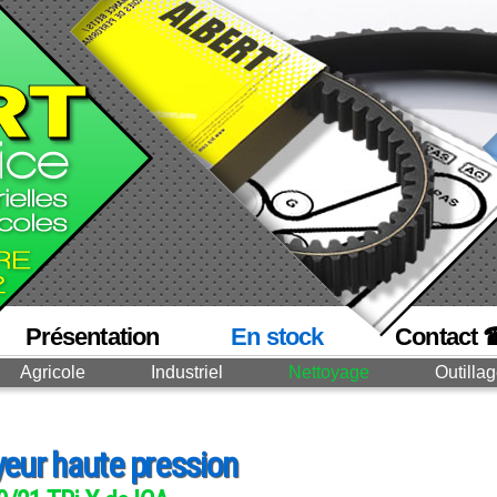
Présentation
En stock
Contact 
Agricole
Industriel
Nettoyage
Outilla
yeur haute pression