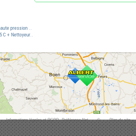
aute pression ..
C + Nettoyeur..
Informations légales et RGPD
Préférence-Net
©
Plan du site