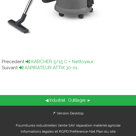
Precedent
KARCHER 5/15 C + Nettoyeur..
Suivant
ASPIRATEUR ATTIX 30-01..
◀ Industriel
Outillages ►
↱ Version Desktop
Fournitures industrielles Vente SAV réparation matèriel agricole
Informations légales et RGPD
Préférence-Net
Plan du site