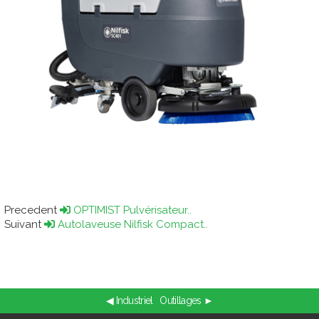
Precedent
OPTIMIST Pulvérisateur..
Suivant
Autolaveuse Nilfisk Compact..
◀ Industriel
Outillages ►