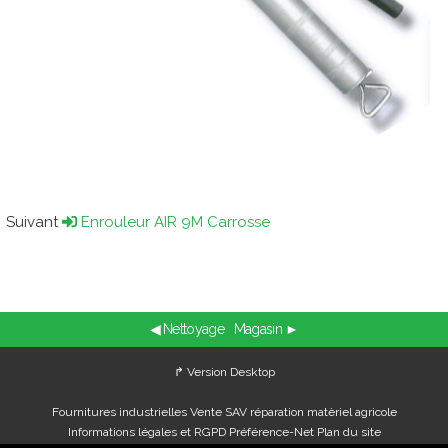
Suivant
Enrouleur AIR 9M Carrosse
◀ Nettoyage
Magasin ►
↱ Version Desktop
Fournitures industrielles Vente SAV réparation matèriel agricole
Informations légales et RGPD
Préférence-Net
Plan du site