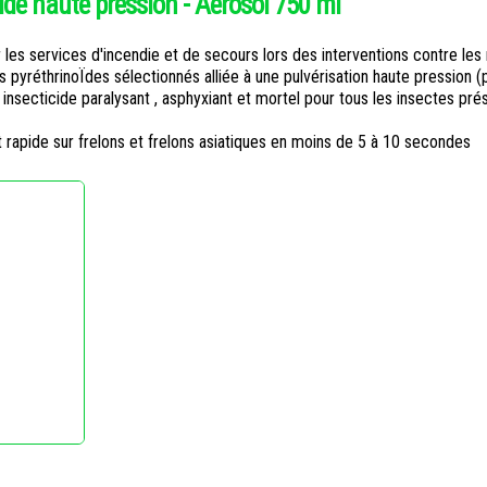
cide haute pression - Aérosol 750 ml
les services d'incendie et de secours lors des interventions contre les
 pyréthrinoÏdes sélectionnés alliée à une pulvérisation haute pression (
 insecticide paralysant , asphyxiant et mortel pour tous les insectes pr
et rapide sur frelons et frelons asiatiques en moins de 5 à 10 secondes