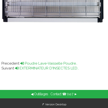
Precedent
Poudre Lave-Vaisselle Poudre..
Suivant
EXTERMINATEUR D'INSECTES LED..
◀ Outillages
Contact ☎ 04-7 ►
↱ Version Desktop