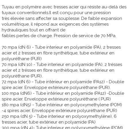
Tuyau en polymère avec tresses acier qui résiste au-delà des
tuyaux conventionnels.Il est conçu pour une pression
très élevée sans affecter sa souplesse. De faible expansion
volumétrique, il répond aux exigences des systèmes
hydrauliques tout en offrant de
faibles pertes de charge. Pression de service de 70 MPa.
70 mpa (dN 6) - Tube interieur en polyamide (PA), 2 tresses
acier et 2 tresses en fibre synthètique, tube extérieur en
polyurèthane (PUR)
70 mpa (dN 10) - Tube interieur en polyamide (PA), 2 trésses
acier et 2 trésses en fibre synthètique, tube extérieur en
polyurèthane (PUR).
72 mpa (dN 6) - Tube intérieur en polyamide (PA12) - Double
spire acier. Enveloppe extérieure polyurèthane (PUR).
100 mpa (dN6) - Tube intérieur en polyamide (PA12) -Double
spire acier. Enveloppe extérieure polyurèthane ( PUR)
180 mpa (dN5) - Tube intérieur en polyoxymethylene (POM)
-4 spires acier. Enveloppe extérieure polyurèthane (PUR)
250 mpa (dN 5) - Tube interieur en polyoxymethylène), 6
tresses acier, tube extérieur en polyamide (PA)
300 mpa (dN 4)- Tube interieur en polyoxymethylène (POM),